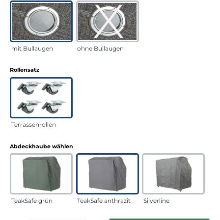
mit Bullaugen
ohne Bullaugen
auswählen
Rollensatz
Terrassenrollen
auswählen
Abdeckhaube wählen
TeakSafe grün
TeakSafe anthrazit
Silverline