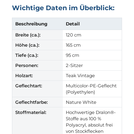
Wichtige Daten im Überblick:
Beschreibung
Detail
Breite (ca.):
120 cm
Höhe (ca.):
165 cm
Tiefe (ca.):
95 cm
Personen:
2-Sitzer
Holzart:
Teak Vintage
Geflechtart:
Multicolor-PE-Geflecht
(Polyethylen)
Geflechtfarbe:
Nature White
Stoffmaterial:
Hochwertige Dralon®-
Stoffe aus 100 %
Polyacryl, absolut frei
von Stockflecken