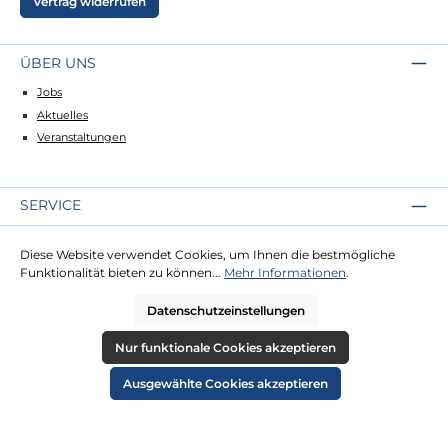
Vertrag widerrufen
ÜBER UNS
Jobs
Aktuelles
Veranstaltungen
SERVICE
Kontakt
Diese Website verwendet Cookies, um Ihnen die bestmögliche
Lieferung
Funktionalität bieten zu können...
Mehr Informationen
.
Zahlung
Datenschutzeinstellungen
RECHTLICHES
Nur funktionale Cookies akzeptieren
Impressum
Ausgewählte Cookies akzeptieren
AGB
Datenschutz
Widerruf