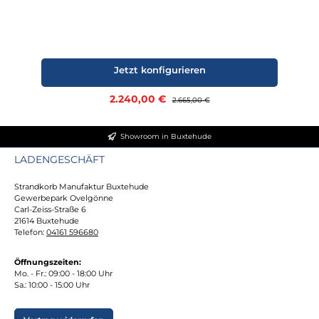
Jetzt konfigurieren
Verkaufspreis:
2.240,00 €
Regulärer Preis:
2.665,00 €
Showroom in Buxtehude
LADENGESCHÄFT
Strandkorb Manufaktur Buxtehude
Gewerbepark Ovelgönne
Carl-Zeiss-Straße 6
21614 Buxtehude
Telefon:
04161 596680
Öffnungszeiten:
Mo. - Fr.: 09:00 - 18:00 Uhr
Sa.: 10:00 - 15:00 Uhr