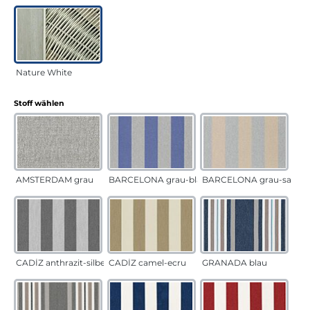
Nature White
auswählen
Stoff wählen
AMSTERDAM grau
BARCELONA grau-blau
BARCELONA grau-sand
CADÍZ anthrazit-silber
CADÍZ camel-ecru
GRANADA blau