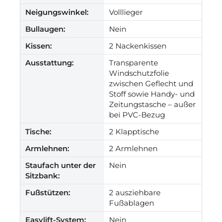
Neigungswinkel:
Volllieger
Bullaugen:
Nein
Kissen:
2 Nackenkissen
Ausstattung:
Transparente
Windschutzfolie
zwischen Geflecht und
Stoff sowie Handy- und
Zeitungstasche – außer
bei PVC-Bezug
Tische:
2 Klapptische
Armlehnen:
2 Armlehnen
Staufach unter der
Nein
Sitzbank:
Fußstützen:
2 ausziehbare
Fußablagen
Easylift-System:
Nein