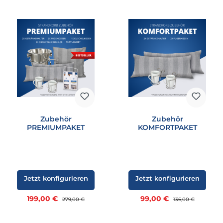
Zubehör
Zubehör
PREMIUMPAKET
KOMFORTPAKET
Jetzt konfigurieren
Jetzt konfigurieren
Verkaufspreis:
Verkaufspreis:
199,00 €
Regulärer Preis:
99,00 €
Regulärer Preis:
279,00 €
136,00 €