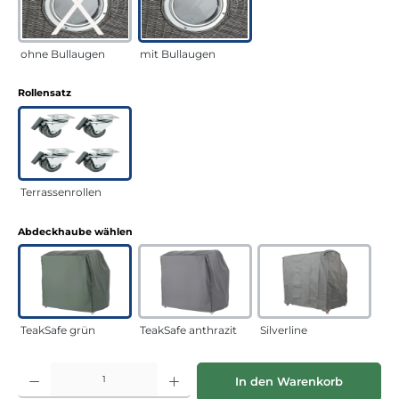
ohne Bullaugen
mit Bullaugen
auswählen
Rollensatz
Terrassenrollen
auswählen
Abdeckhaube wählen
TeakSafe grün
TeakSafe anthrazit
Silverline
Produkt Anzahl: Gib den gewünschten Wert ein oder benutze die Schaltflächen
In den Warenkorb