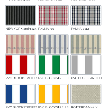
NEW YORK anthrazit
PALMA rot
PALMA blau
PORTO rot-creme
(Diese Option ist zurzeit nicht verfügbar.)
PORTO blau-creme
(Diese Option ist zurzeit nicht verfügbar.)
PORTO grün-creme
(Diese Option ist zurzeit 
PVC BLOCKSTREIFEN rot
PVC BLOCKSTREIFEN grün
PVC BLOCKSTREIFEN gr
PVC BLOCKSTREIFEN blau
PVC BLOCKSTREIFEN gelb
ROTTERDAM sand