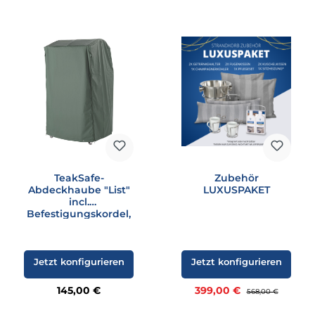
TeakSafe-
Zubehör
Abdeckhaube "List"
LUXUSPAKET
incl.
Befestigungskordel,
grün
Jetzt konfigurieren
Jetzt konfigurieren
Regulärer Preis:
Verkaufspreis:
145,00 €
399,00 €
Regulärer Preis:
568,00 €