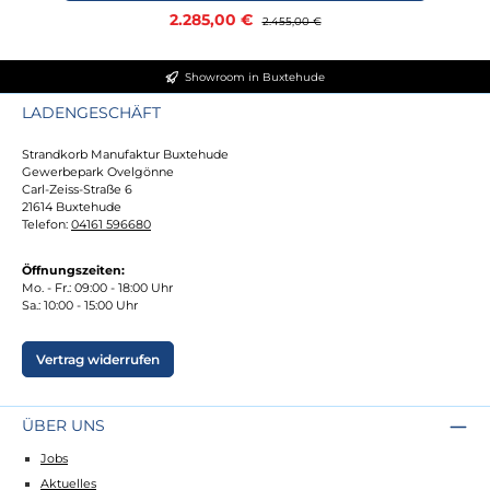
Verkaufspreis:
2.285,00 €
Regulärer Preis:
2.455,00 €
Showroom in Buxtehude
LADENGESCHÄFT
Strandkorb Manufaktur Buxtehude
Gewerbepark Ovelgönne
Carl-Zeiss-Straße 6
21614 Buxtehude
Telefon:
04161 596680
Öffnungszeiten:
Mo. - Fr.: 09:00 - 18:00 Uhr
Sa.: 10:00 - 15:00 Uhr
Vertrag widerrufen
ÜBER UNS
Jobs
Aktuelles