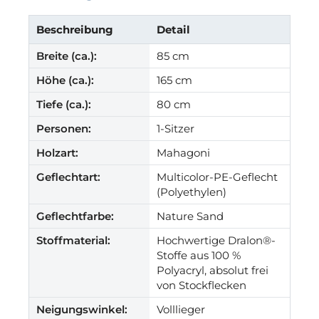
Beschreibung
Detail
Breite (ca.):
85 cm
Höhe (ca.):
165 cm
Tiefe (ca.):
80 cm
Personen:
1-Sitzer
Holzart:
Mahagoni
Geflechtart:
Multicolor-PE-Geflecht
(Polyethylen)
Geflechtfarbe:
Nature Sand
Stoffmaterial:
Hochwertige Dralon®-
Stoffe aus 100 %
Polyacryl, absolut frei
von Stockflecken
Neigungswinkel:
Volllieger