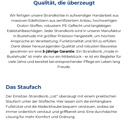
Qualität, die überzeugt
Wir fertigen unsere Strandkörbe in aufwendiger Handarbeit aus
massiven Edelhölzern aus zertifiziertem Anbau, hochwertigen
Dralon-Stoffen, robustem PE-Geflecht und langlebigen
Edelstahlbeschlägen. Jeder Strandkorb wird in unserer Manufaktur
in Buxtehude mit größter Präzision hergestellt, um höchste
Ansprüche an Verarbeitung, Funktionalität und Stil zu erfüllen.
Dank dieser herausragenden Qualität und robusten Bauweise
gewähren wir eine
5-jährige Garantie
. Ein Strandkorb „made in
Buxtehude“ ist mehr als nur ein Möbelstück – er ist ein Begleiter für
viele Jahre und bereitet bei entsprechender Pflege ein Leben lang
Freude.
Das Staufach
Der Einsitzer-Strandkorb „List“ überzeugt mit einem praktischen
Staufach unter der Sitzfläche. Hier lassen sich die einhängbare
Fußstütze und die Abdeckhaube bequem verstauen, sodass sie
immer ordentlich verstaut und griffbereit sind. Eine durchdachte
Lösung für mehr Komfort und Ordnung.