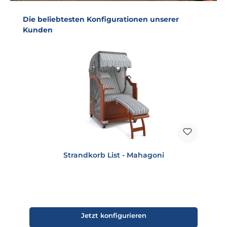
Produktgalerie überspringen
Die beliebtesten Konfigurationen unserer
Kunden
Strandkorb List - Mahagoni
Jetzt konfigurieren