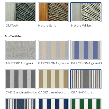
Old Teak
Nature Sand
Nature White
auswählen
Stoff wählen
AMSTERDAM grau
BARCELONA grau-sand
BARCELONA grau-blau
CADÍZ anthrazit-silber
CADÍZ camel-ecru
GRANADA grau