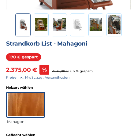
Strandkorb List - Mahagoni
Rabatt
170 € gespart
Verkaufspreis:
2.375,00 €
%
Regulärer Preis:
2.545,00 €
(6.68% gespart)
Preise inkl. MwSt. zzgl. Versandkosten
auswählen
Holzart wählen
Mahagoni
auswählen
Geflecht wählen