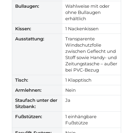
Bullaugen:
Wahlweise mit oder
ohne Bullaugen
erhältlich
Kissen:
1 Nackenkissen
Ausstattung:
Transparente
Windschutzfolie
zwischen Geflecht und
Stoff sowie Handy- und
Zeitungstasche – außer
bei PVC-Bezug
Tisch:
1 Klapptisch
Armlehnen:
Nein
Staufach unter der
Ja
Sitzbank:
Fußstützen:
1 einhängbare
Fußstütze
Easylift-System:
Nein