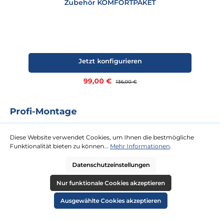
Zubehör KOMFORTPAKET
Jetzt konfigurieren
Verkaufspreis:
99,00 €
Regulärer Preis:
136,00 €
Profi-Montage
Das Rundum-Sorglos-Paket für Sie. Für unsere Profi-Montage ist
kaum eine Dachterrasse zu hoch oder Tür zu schmal. Gegen eine
Diese Website verwendet Cookies, um Ihnen die bestmögliche
Festpauschale kommen zwei Tischler zu Ihnen und platzieren Ihren
Funktionalität bieten zu können...
Mehr Informationen
.
neuen Strandkorb an Ihrem Wunschort.
Datenschutzeinstellungen
mehr erfahren
Nur funktionale Cookies akzeptieren
Ausgewählte Cookies akzeptieren