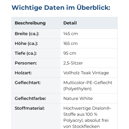
Wichtige Daten im Überblick:
Beschreibung
Detail
Breite (ca.):
145 cm
Höhe (ca.):
165 cm
Tiefe (ca.):
95 cm
Personen:
2,5-Sitzer
Holzart:
Vollholz Teak Vintage
Geflechtart:
Multicolor-PE-Geflecht
(Polyethylen)
Geflechtfarbe:
Nature White
Stoffmaterial:
Hochwertige Dralon®-
Stoffe aus 100 %
Polyacryl, absolut frei
von Stockflecken