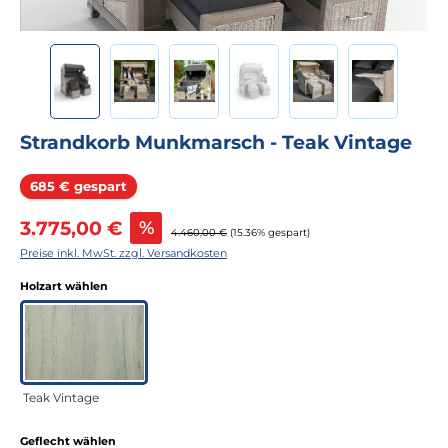
Strandkorb Munkmarsch - Teak Vintage
Rabatt
685 € gespart
Verkaufspreis:
3.775,00 €
%
Regulärer Preis:
4.460,00 €
(15.36% gespart)
Preise inkl. MwSt. zzgl. Versandkosten
auswählen
Holzart wählen
Teak Vintage
auswählen
Geflecht wählen