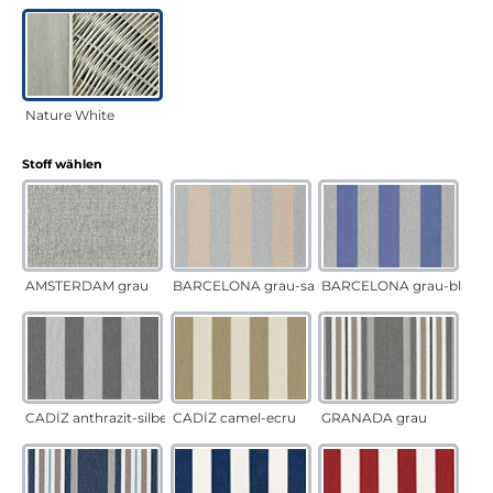
Nature White
auswählen
Stoff wählen
AMSTERDAM grau
BARCELONA grau-sand
BARCELONA grau-blau
CADÍZ anthrazit-silber
CADÍZ camel-ecru
GRANADA grau