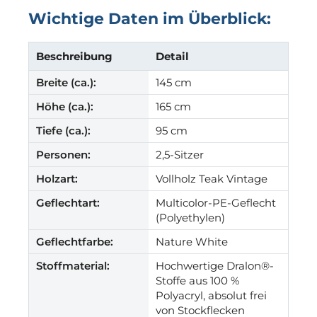
Wichtige Daten im Überblick:
Beschreibung
Detail
Breite (ca.):
145 cm
Höhe (ca.):
165 cm
Tiefe (ca.):
95 cm
Personen:
2,5-Sitzer
Holzart:
Vollholz Teak Vintage
Geflechtart:
Multicolor-PE-Geflecht
(Polyethylen)
Geflechtfarbe:
Nature White
Stoffmaterial:
Hochwertige Dralon®-
Stoffe aus 100 %
Polyacryl, absolut frei
von Stockflecken