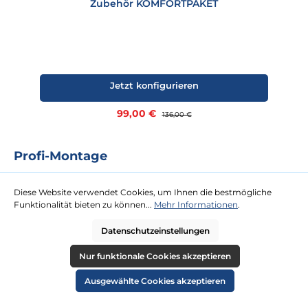
Zubehör KOMFORTPAKET
Jetzt konfigurieren
Verkaufspreis:
99,00 €
Regulärer Preis:
136,00 €
Profi-Montage
Das Rundum-Sorglos-Paket für Sie. Für unsere Profi-Montage ist
kaum eine Dachterrasse zu hoch oder Tür zu schmal. Gegen eine
Diese Website verwendet Cookies, um Ihnen die bestmögliche
Festpauschale kommen zwei Tischler zu Ihnen und platzieren Ihren
Funktionalität bieten zu können...
Mehr Informationen
.
neuen Strandkorb an Ihrem Wunschort.
Datenschutzeinstellungen
mehr erfahren
Nur funktionale Cookies akzeptieren
Ausgewählte Cookies akzeptieren