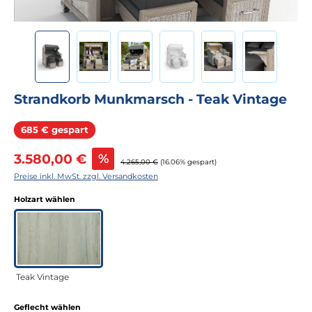
Strandkorb Munkmarsch - Teak Vintage
Rabatt
685 € gespart
Verkaufspreis:
3.580,00 €
%
Regulärer Preis:
4.265,00 €
(16.06% gespart)
Preise inkl. MwSt. zzgl. Versandkosten
auswählen
Holzart wählen
Teak Vintage
auswählen
Geflecht wählen