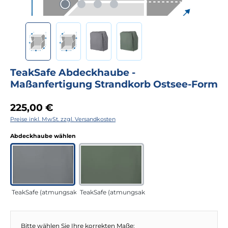
TeakSafe Abdeckhaube -
Maßanfertigung Strandkorb Ostsee-Form
Regulärer Preis:
225,00 €
Preise inkl. MwSt. zzgl. Versandkosten
auswählen
Abdeckhaube wählen
TeakSafe (atmungsaktiv) anthrazit
TeakSafe (atmungsaktiv) grün
Bitte wählen Sie Ihre korrekten Maße: