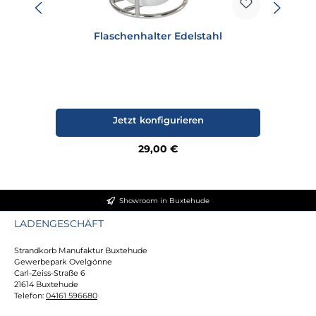
Flaschenhalter Edelstahl
Jetzt konfigurieren
Regulärer Preis:
29,00 €
Showroom in Buxtehude
LADENGESCHÄFT
Strandkorb Manufaktur Buxtehude
Gewerbepark Ovelgönne
Carl-Zeiss-Straße 6
21614 Buxtehude
Telefon:
04161 596680