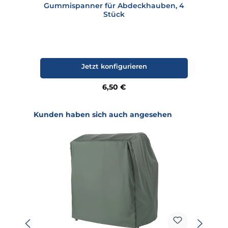
Gummispanner für Abdeckhauben, 4
Stück
Jetzt konfigurieren
Regulärer Preis:
6,50 €
Produktgalerie überspringen
Kunden haben sich auch angesehen