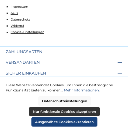
Impressum
AGB
Datenschutz
Widerruf
Cookie-Einstellungen
ZAHLUNGSARTEN
VERSANDARTEN
SICHER EINKAUFEN
ÜBER UNS
Diese Website verwendet Cookies, um Ihnen die bestmögliche
Funktionalität bieten zu können...
Mehr Informationen
.
NEWSLETTER
Datenschutzeinstellungen
Nur funktionale Cookies akzeptieren
Alle Preise inkl. gesetzl. Mehrwertsteuer zzgl.
Versandkosten
und ggf.
Nachnahmegebühren, wenn nicht anders angegeben.
Ausgewählte Cookies akzeptieren
© 2026 Die Strandkorbprofis GmbH - Alle Rechte vorbehalten. Theme by
ThemeWare®