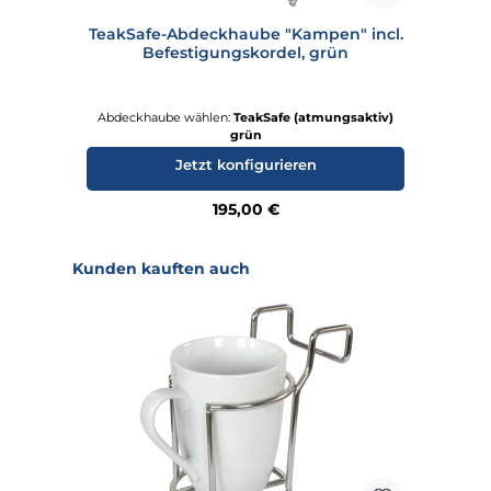
TeakSafe-Abdeckhaube "Kampen" incl.
Te
Befestigungskordel, grün
Abdeckhaube wählen:
TeakSafe (atmungsaktiv)
A
grün
Jetzt konfigurieren
Regulärer Preis:
195,00 €
Produktgalerie überspringen
Kunden kauften auch