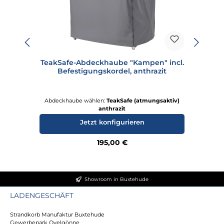
TeakSafe-Abdeckhaube "Kampen" incl.
Befestigungskordel, anthrazit
Abdeckhaube wählen:
TeakSafe (atmungsaktiv)
anthrazit
Jetzt konfigurieren
Regulärer Preis:
195,00 €
Showroom in Buxtehude
LADENGESCHÄFT
Strandkorb Manufaktur Buxtehude
Gewerbepark Ovelgönne