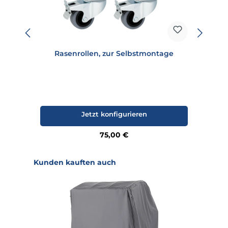
Rasenrollen, zur Selbstmontage
Jetzt konfigurieren
Regulärer Preis:
75,00 €
Produktgalerie überspringen
Kunden kauften auch