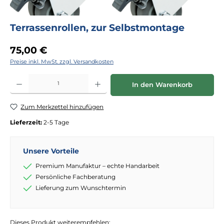
Terrassenrollen, zur Selbstmontage
Regulärer Preis:
75,00 €
Preise inkl. MwSt. zzgl. Versandkosten
Produkt Anzahl: Gib den gewünschten Wert ein oder benutze die Schaltflächen
In den Warenkorb
Zum Merkzettel hinzufügen
Lieferzeit:
2-5 Tage
Unsere Vorteile
Premium Manufaktur – echte Handarbeit
Persönliche Fachberatung
Lieferung zum Wunschtermin
Dieses Produkt weiterempfehlen: