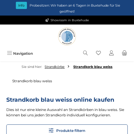
Zum Hauptinhalt springen
Info
Probesitzen: Wir haben an 6 Tagen in Buxtehude für Sie
geöffnet!
Showroom in Buxtehude
Du hast 0 Produkt
Navigation
Sie sind hier:
Strandkörbe
Strandkorb blau weiss
Strandkorb blau weiss
Strandkorb blau weiss online kaufen
Dies ist nur eine kleine Auswahl an Strandkörben in blau weiss. Sie
können bei uns jeden Strandkorb individuell konfigurieren.
Produkte filtern