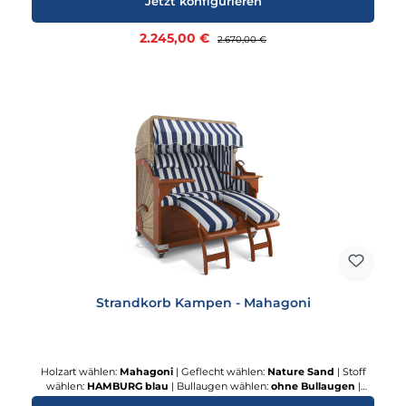
Jetzt konfigurieren
Terrassenrollen
Verkaufspreis:
2.245,00 €
Regulärer Preis:
2.670,00 €
Strandkorb Kampen - Mahagoni
Holzart wählen:
Mahagoni
|
Geflecht wählen:
Nature Sand
|
Stoff
wählen:
HAMBURG blau
|
Bullaugen wählen:
ohne Bullaugen
|
Abdeckhaube wählen:
Silverline
|
Rollensatz:
Terrassenrollen