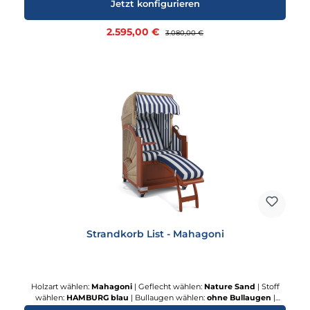
Jetzt konfigurieren
Verkaufspreis:
2.595,00 €
Regulärer Preis:
3.080,00 €
Strandkorb List - Mahagoni
Holzart wählen:
Mahagoni
|
Geflecht wählen:
Nature Sand
|
Stoff
wählen:
HAMBURG blau
|
Bullaugen wählen:
ohne Bullaugen
|
Abdeckhaube wählen:
Silverline
|
Rollensatz:
Terrassenrollen