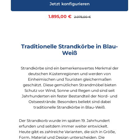
Abdeckhaube wählen:
Silverline
|
Rollensatz:
Terrassenrollen
Jetzt konfigurieren
Verkaufspreis:
1.895,00 €
Regulärer Preis:
2.075,00 €
Traditionelle Strandkörbe in Blau-
Weiß
Strandkörbe sind ein bemerkenswertes Merkmal der
deutschen Küstenregionen und werden von
Einheimischen und Touristen gleichermaßen
geschätzt. Diese gemütlichen Strandmöbel bieten
Schutz vor Wind, Sonne und Regen und sind seit
Jahrhunderten ein fester Bestandteil der Nord- und
Ostseestrände. Besonders beliebt sind dabei
traditionelle Strandkörbe in Blau-Weiß.
Der Strandkorb wurde im späten 19. Jahrhundert
erfunden und seitdem immer weiter entwickelt.
Heute gibt es zahlreiche Varianten, die sich in Größe,
Form, Material und Design unterscheiden. Die