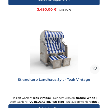
Verkaufspreis:
3.490,00 €
Regulärer Preis:
4.175,00 €
Strandkorb Landhaus Sylt - Teak Vintage
Holzart wählen:
Teak Vintage
|
Geflecht wählen:
Nature White
|
Stoff wählen:
PVC BLOCKSTREIFEN blau
|
Bullaugen wählen:
ohne
Bullaugen
|
Abdeckhaube wählen:
Silverline
|
Rollensatz: