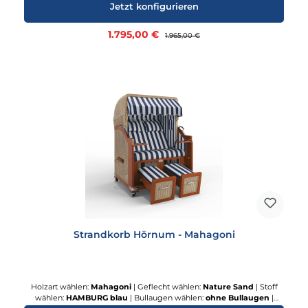
Jetzt konfigurieren
Verkaufspreis:
1.795,00 €
Regulärer Preis:
1.965,00 €
Strandkorb Hörnum - Mahagoni
Holzart wählen:
Mahagoni
|
Geflecht wählen:
Nature Sand
|
Stoff
wählen:
HAMBURG blau
|
Bullaugen wählen:
ohne Bullaugen
|