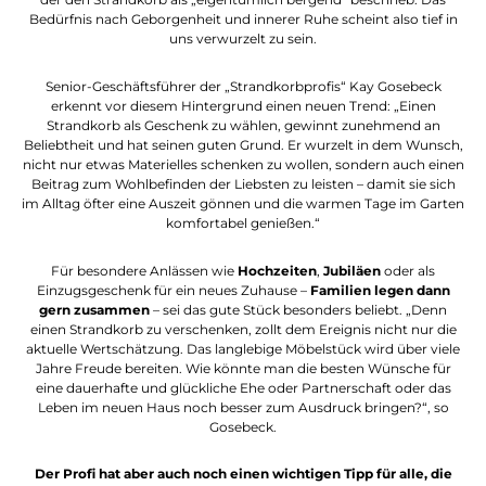
Bedürfnis nach Geborgenheit und innerer Ruhe scheint also tief in
uns verwurzelt zu sein.
Senior-Geschäftsführer der „Strandkorbprofis“ Kay Gosebeck
erkennt vor diesem Hintergrund einen neuen Trend: „Einen
Strandkorb als Geschenk zu wählen, gewinnt zunehmend an
Beliebtheit und hat seinen guten Grund. Er wurzelt in dem Wunsch,
nicht nur etwas Materielles schenken zu wollen, sondern auch einen
Beitrag zum Wohlbefinden der Liebsten zu leisten – damit sie sich
im Alltag öfter eine Auszeit gönnen und die warmen Tage im Garten
komfortabel genießen.“
Für besondere Anlässen wie
Hochzeiten
,
Jubiläen
oder als
Einzugsgeschenk für ein neues Zuhause –
Familien legen dann
gern zusammen
– sei das gute Stück besonders beliebt. „Denn
einen Strandkorb zu verschenken, zollt dem Ereignis nicht nur die
aktuelle Wertschätzung. Das langlebige Möbelstück wird über viele
Jahre Freude bereiten. Wie könnte man die besten Wünsche für
eine dauerhafte und glückliche Ehe oder Partnerschaft oder das
Leben im neuen Haus noch besser zum Ausdruck bringen?“, so
Gosebeck.
Der Profi hat aber auch noch einen wichtigen Tipp für alle, die