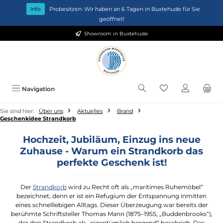
Zum Hauptinhalt springen
Info
Probesitzen: Wir haben an 6 Tagen in Buxtehude für Sie
geöffnet!
Showroom in Buxtehude
Du hast 0 Produkt
Navigation
Sie sind hier:
Über uns
Aktuelles
Brand
Geschenkidee Strandkorb
Hochzeit, Jubiläum, Einzug ins neue
Zuhause - Warum ein Strandkorb das
perfekte Geschenk ist!
Der
Strandkorb
wird zu Recht oft als „maritimes Ruhemöbel“
bezeichnet, denn er ist ein Refugium der Entspannung inmitten
eines schnelllebigen Alltags. Dieser Überzeugung war bereits der
berühmte Schriftsteller Thomas Mann (1875–1955, „Buddenbrooks“),
der den Strandkorb als „eigentümlich bergend“ beschrieb. Das