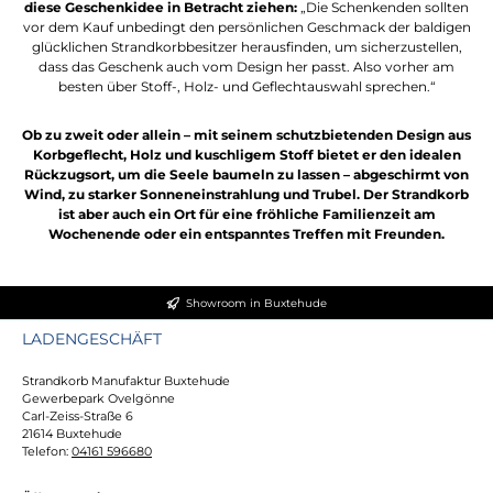
diese Geschenkidee in Betracht ziehen:
„Die Schenkenden sollten
vor dem Kauf unbedingt den persönlichen Geschmack der baldigen
glücklichen Strandkorbbesitzer herausfinden, um sicherzustellen,
dass das Geschenk auch vom Design her passt. Also vorher am
besten über Stoff-, Holz- und Geflechtauswahl sprechen.“
Ob zu zweit oder allein – mit seinem schutzbietenden Design aus
Korbgeflecht, Holz und kuschligem Stoff bietet er den idealen
Rückzugsort, um die Seele baumeln zu lassen – abgeschirmt von
Wind, zu starker Sonneneinstrahlung und Trubel. Der Strandkorb
ist aber auch ein Ort für eine fröhliche Familienzeit am
Wochenende oder ein entspanntes Treffen mit Freunden.
Showroom in Buxtehude
LADENGESCHÄFT
Strandkorb Manufaktur Buxtehude
Gewerbepark Ovelgönne
Carl-Zeiss-Straße 6
21614 Buxtehude
Telefon:
04161 596680