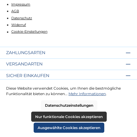
Impressum
AGB
Datenschutz
Widerruf
Cookie-Einstellungen
ZAHLUNGSARTEN
VERSANDARTEN
SICHER EINKAUFEN
ÜBER UNS
Diese Website verwendet Cookies, um Ihnen die bestmögliche
Funktionalität bieten zu können...
Mehr Informationen
.
NEWSLETTER
Datenschutzeinstellungen
Nur funktionale Cookies akzeptieren
Alle Preise inkl. gesetzl. Mehrwertsteuer zzgl.
Versandkosten
und ggf.
Nachnahmegebühren, wenn nicht anders angegeben.
Ausgewählte Cookies akzeptieren
© 2026 Die Strandkorbprofis GmbH - Alle Rechte vorbehalten. Theme by
ThemeWare®