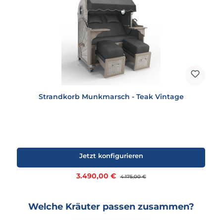
Strandkorb Munkmarsch - Teak Vintage
Jetzt konfigurieren
Verkaufspreis:
3.490,00 €
Regulärer Preis:
4.175,00 €
Welche Kräuter passen zusammen?