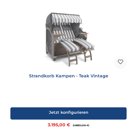
Strandkorb Kampen - Teak Vintage
Jetzt konfigurieren
Verkaufspreis:
3.195,00 €
Regulärer Preis:
3.880,00 €