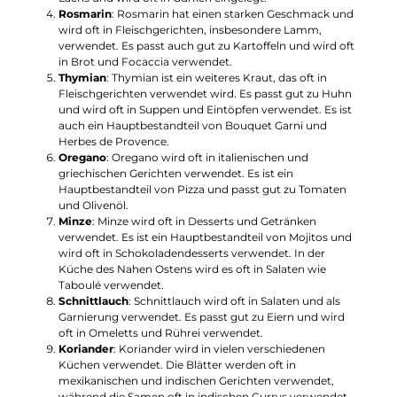
Rosmarin
: Rosmarin hat einen starken Geschmack und
wird oft in Fleischgerichten, insbesondere Lamm,
verwendet. Es passt auch gut zu Kartoffeln und wird oft
in Brot und Focaccia verwendet.
Thymian
: Thymian ist ein weiteres Kraut, das oft in
Fleischgerichten verwendet wird. Es passt gut zu Huhn
und wird oft in Suppen und Eintöpfen verwendet. Es ist
auch ein Hauptbestandteil von Bouquet Garni und
Herbes de Provence.
Oregano
: Oregano wird oft in italienischen und
griechischen Gerichten verwendet. Es ist ein
Hauptbestandteil von Pizza und passt gut zu Tomaten
und Olivenöl.
Minze
: Minze wird oft in Desserts und Getränken
verwendet. Es ist ein Hauptbestandteil von Mojitos und
wird oft in Schokoladendesserts verwendet. In der
Küche des Nahen Ostens wird es oft in Salaten wie
Taboulé verwendet.
Schnittlauch
: Schnittlauch wird oft in Salaten und als
Garnierung verwendet. Es passt gut zu Eiern und wird
oft in Omeletts und Rührei verwendet.
Koriander
: Koriander wird in vielen verschiedenen
Küchen verwendet. Die Blätter werden oft in
mexikanischen und indischen Gerichten verwendet,
während die Samen oft in indischen Currys verwendet