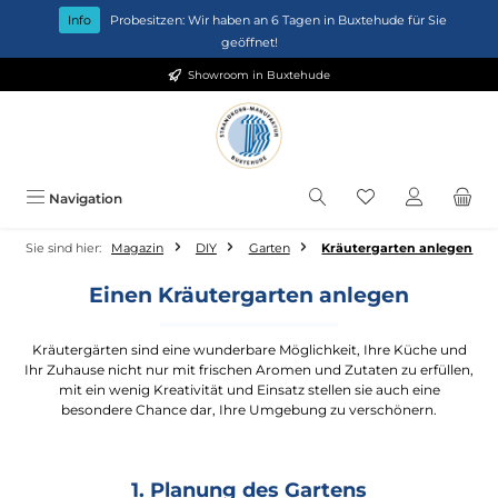
Zum Hauptinhalt springen
Info
Probesitzen: Wir haben an 6 Tagen in Buxtehude für Sie
geöffnet!
Showroom in Buxtehude
Du hast 0 Produkt
Navigation
Sie sind hier:
Magazin
DIY
Garten
Kräutergarten anlegen
Einen Kräutergarten anlegen
Kräutergärten sind eine wunderbare Möglichkeit, Ihre Küche und
Ihr Zuhause nicht nur mit frischen Aromen und Zutaten zu erfüllen,
mit ein wenig Kreativität und Einsatz stellen sie auch eine
besondere Chance dar, Ihre Umgebung zu verschönern.
1. Planung des Gartens