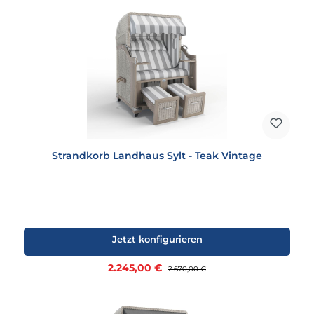
Strandkorb Landhaus Sylt - Teak Vintage
Jetzt konfigurieren
Verkaufspreis:
2.245,00 €
Regulärer Preis:
2.670,00 €