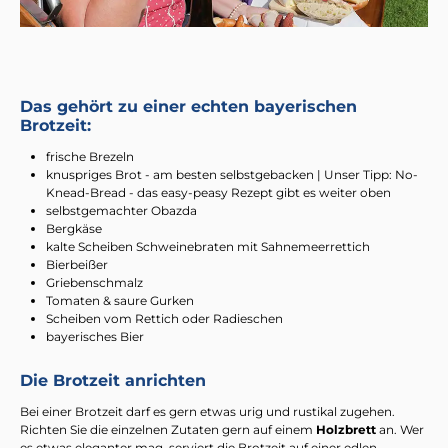
Das gehört zu einer echten bayerischen
Brotzeit:
frische Brezeln
knuspriges Brot - am besten selbstgebacken | Unser Tipp: No-
Knead-Bread - das easy-peasy Rezept gibt es weiter oben
selbstgemachter Obazda
Bergkäse
kalte Scheiben Schweinebraten mit Sahnemeerrettich
Bierbeißer
Griebenschmalz
Tomaten & saure Gurken
Scheiben vom Rettich oder Radieschen
bayerisches Bier
Die Brotzeit anrichten
Bei einer Brotzeit darf es gern etwas urig und rustikal zugehen.
Richten Sie die einzelnen Zutaten gern auf einem
Holzbrett
an. Wer
es etwas eleganter mag, serviert die Brotzeit auf einer edlen