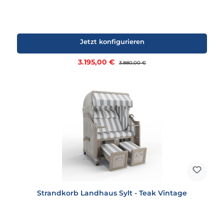
Jetzt konfigurieren
Verkaufspreis:
3.195,00 €
Regulärer Preis:
3.880,00 €
Strandkorb Landhaus Sylt - Teak Vintage