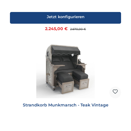
Jetzt konfigurieren
Verkaufspreis:
2.245,00 €
Regulärer Preis:
2.670,00 €
Strandkorb Munkmarsch - Teak Vintage