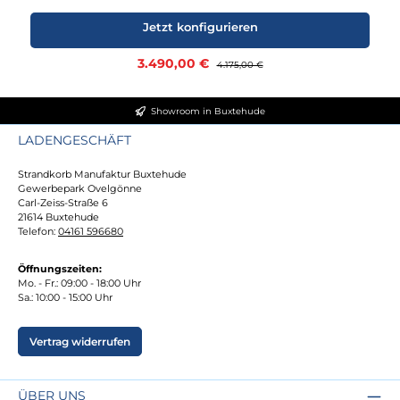
Jetzt konfigurieren
Verkaufspreis:
3.490,00 €
Regulärer Preis:
4.175,00 €
Showroom in Buxtehude
LADENGESCHÄFT
Strandkorb Manufaktur Buxtehude
Gewerbepark Ovelgönne
Carl-Zeiss-Straße 6
21614 Buxtehude
Telefon:
04161 596680
Öffnungszeiten:
Mo. - Fr.: 09:00 - 18:00 Uhr
Sa.: 10:00 - 15:00 Uhr
Vertrag widerrufen
ÜBER UNS