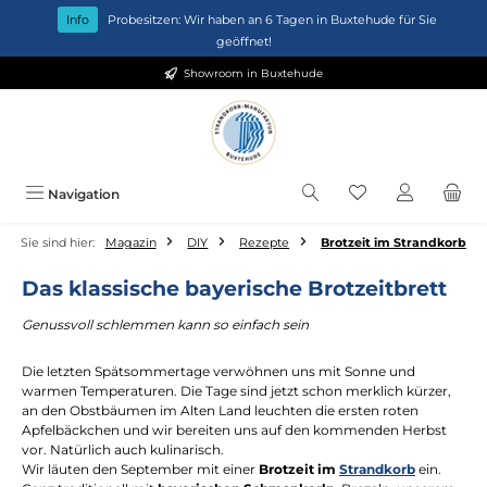
Zum Hauptinhalt springen
Info
Probesitzen: Wir haben an 6 Tagen in Buxtehude für Sie
geöffnet!
Showroom in Buxtehude
Du hast 0 Produkt
Navigation
Sie sind hier:
Magazin
DIY
Rezepte
Brotzeit im Strandkorb
Das klassische bayerische Brotzeitbrett
Genussvoll schlemmen kann so einfach sein
Die letzten Spätsommertage verwöhnen uns mit Sonne und
warmen Temperaturen. Die Tage sind jetzt schon merklich kürzer,
an den Obstbäumen im Alten Land leuchten die ersten roten
Apfelbäckchen und wir bereiten uns auf den kommenden Herbst
vor. Natürlich auch kulinarisch.
Wir läuten den September mit einer
Brotzeit im
Strandkorb
ein.