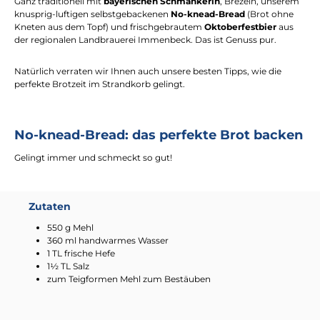
Ganz traditionell mit
bayerischen Schmankerln
, Brezeln, unserem
knusprig-luftigen selbstgebackenen
No-knead-Bread
(Brot ohne
Kneten aus dem Topf) und frischgebrautem
Oktoberfestbier
aus
der regionalen Landbrauerei Immenbeck. Das ist Genuss pur.
Natürlich verraten wir Ihnen auch unsere besten Tipps, wie die
perfekte Brotzeit im Strandkorb gelingt.
No-knead-Bread: das perfekte Brot backen
Gelingt immer und schmeckt so gut!
Zutaten
550 g Mehl
360 ml handwarmes Wasser
1 TL frische Hefe
1½ TL Salz
zum Teigformen Mehl zum Bestäuben