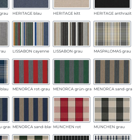
grau
HERITAGE blau
HERITAGE kitt
HERITAGE anthrazit
rau
LISSABON cayenne
LISSABON grau
MASPALOMAS grau
blau
MENORCA rot-grau
MENORCA grün-grau
MENORCA sand-grau
u-grau
MENORCA sand-blau
MÜNCHEN rot
MÜNCHEN grau