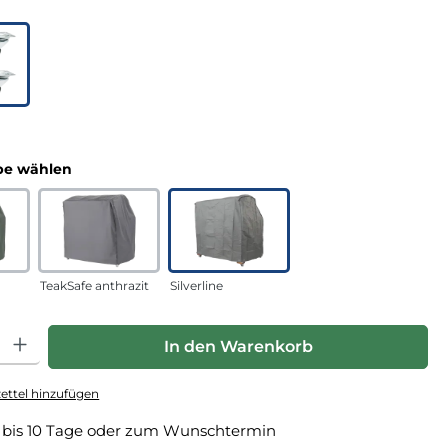
uswählen
n
auswählen
e wählen
TeakSafe anthrazit
Silverline
hl: Gib den gewünschten Wert ein oder benutze die Schaltfläche
In den Warenkorb
ttel hinzufügen
 bis 10 Tage oder zum Wunschtermin