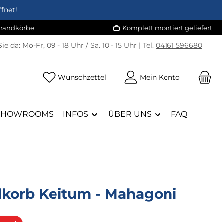
fnet!
Strandkörbe
Komplett montiert geliefert
Sie da:
Mo-Fr, 09 - 18 Uhr / Sa. 10 - 15 Uhr | Tel.
04161 596680
Du hast 0 Produkte auf dem Merk
Wunschzettel
Mein Konto
SHOWROOMS
INFOS
ÜBER UNS
FAQ
dkorb Keitum - Mahagoni