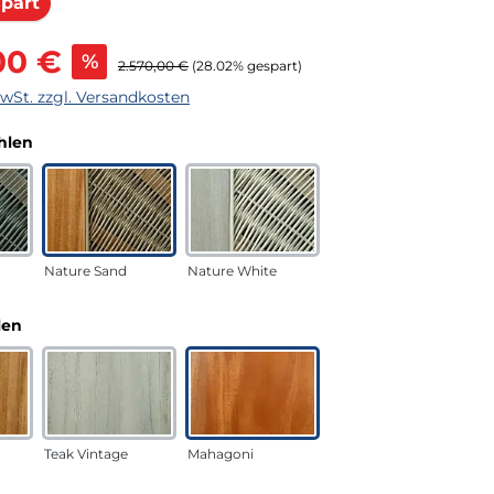
Rabatt
part
s:
00 €
%
Regulärer Preis:
2.570,00 €
(28.02% gespart)
MwSt. zzgl. Versandkosten
auswählen
hlen
Nature Sand
Nature White
auswählen
len
Teak Vintage
Mahagoni