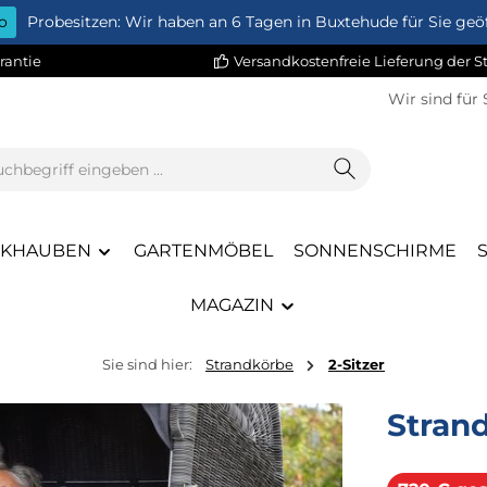
o
Probesitzen: Wir haben an 6 Tagen in Buxtehude für Sie geöf
rantie
Versandkostenfreie Lieferung der 
Wir sind für 
CKHAUBEN
GARTENMÖBEL
SONNENSCHIRME
MAGAZIN
Sie sind hier:
Strandkörbe
2-Sitzer
Stran