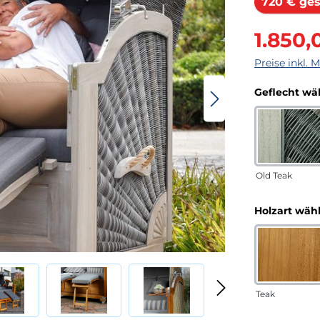
720 € ges
Verkaufsprei
1.850,
Preise inkl. 
Geflecht wä
Old Teak
Holzart wäh
Teak