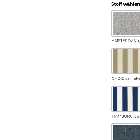
Stoff wähle
AMSTERDAM g
CADÍZ camel-
HAMBURG bla