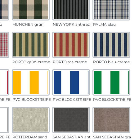
u
MÜNCHEN grün
NEW YORK anthrazit
PALMA blau
PORTO grün-creme
PORTO rot-creme
PORTO blau-creme
EIFEN rot
PVC BLOCKSTREIFEN gelb
PVC BLOCKSTREIFEN blau
PVC BLOCKSTREIFEN g
EIFEN grau
ROTTERDAM sand
SAN SEBASTIAN anthrazit
SAN SEBASTIAN grau-s