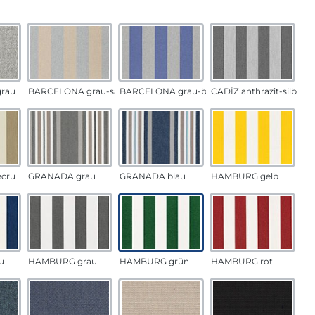
auswählen
n
rau
BARCELONA grau-sand
BARCELONA grau-blau
CADÍZ anthrazit-silber
ecru
GRANADA grau
GRANADA blau
HAMBURG gelb
u
HAMBURG grau
HAMBURG grün
HAMBURG rot