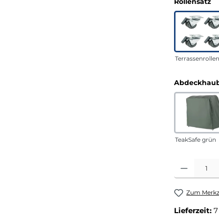
a
Rollensatz
Terrassenrolle
Abdeckhaub
TeakSafe grün
Produkt Anza
Zum Merkze
Lieferzeit:
7