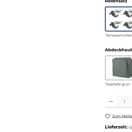
a
Rollensatz
Terrassenrolle
Abdeckhaub
TeakSafe grün
Produkt Anza
Zum Merkze
Lieferzeit:
c