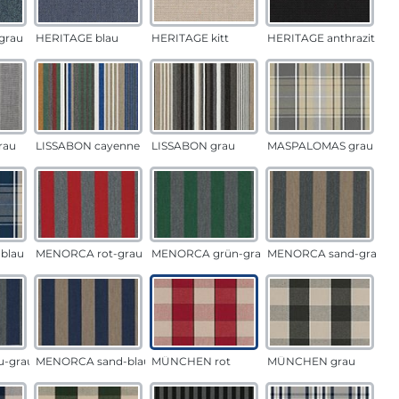
grau
HERITAGE blau
HERITAGE kitt
HERITAGE anthrazit
rau
LISSABON cayenne
LISSABON grau
MASPALOMAS grau
blau
MENORCA rot-grau
MENORCA grün-grau
MENORCA sand-grau
u-grau
MENORCA sand-blau
MÜNCHEN rot
MÜNCHEN grau