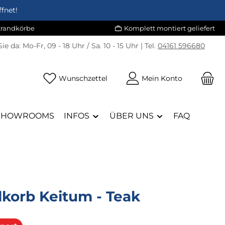
fnet!
Strandkörbe
Komplett montiert geliefert
Sie da:
Mo-Fr, 09 - 18 Uhr / Sa. 10 - 15 Uhr | Tel.
04161 596680
Du hast 0 Produkte auf dem Merk
Wunschzettel
Mein Konto
SHOWROOMS
INFOS
ÜBER UNS
FAQ
dkorb Keitum - Teak