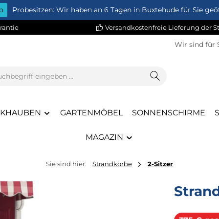
o
Probesitzen: Wir haben an 6 Tagen in Buxtehude für Sie geöf
rantie
Versandkostenfreie Lieferung der 
Wir sind für 
CKHAUBEN
GARTENMÖBEL
SONNENSCHIRME
MAGAZIN
Sie sind hier:
Strandkörbe
2-Sitzer
Stran