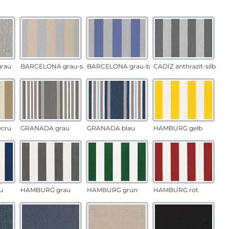
auswählen
n
rau
BARCELONA grau-sand
BARCELONA grau-blau
CADÍZ anthrazit-silber
ecru
GRANADA grau
GRANADA blau
HAMBURG gelb
u
HAMBURG grau
HAMBURG grün
HAMBURG rot