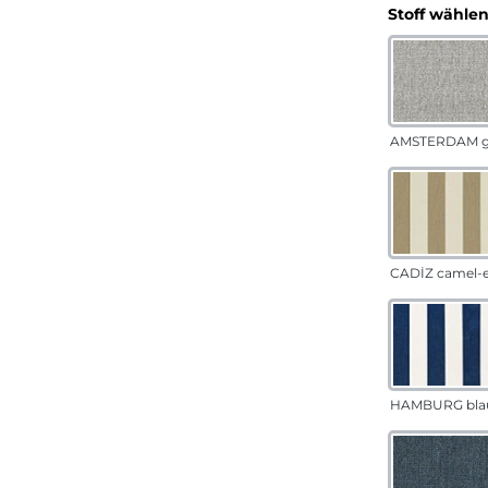
Stoff wähle
AMSTERDAM g
CADÍZ camel-
HAMBURG bla