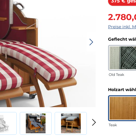
375 € ges
Verkaufsprei
2.780
Preise inkl. 
Geflecht wä
Old Teak
Holzart wäh
Teak