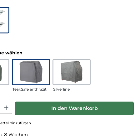
uswählen
n
auswählen
e wählen
TeakSafe anthrazit
Silverline
hl: Gib den gewünschten Wert ein oder benutze die Schaltfläche
In den Warenkorb
ttel hinzufügen
a. 8 Wochen