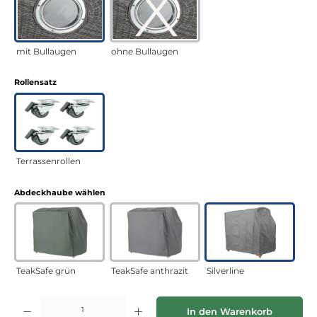
mit Bullaugen
ohne Bullaugen
auswählen
Rollensatz
Terrassenrollen
auswählen
Abdeckhaube wählen
TeakSafe grün
TeakSafe anthrazit
Silverline
Produkt Anzahl: Gib den gewünschten Wert ein oder benutze die Schaltflächen
In den Warenkorb