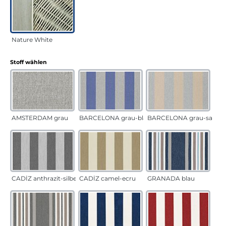
Nature White
auswählen
Stoff wählen
AMSTERDAM grau
BARCELONA grau-blau
BARCELONA grau-sand
CADÍZ anthrazit-silber
CADÍZ camel-ecru
GRANADA blau