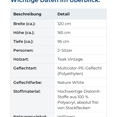
Wichtige Daten im Überblick:
Beschreibung
Detail
Breite (ca.):
120 cm
Höhe (ca.):
165 cm
Tiefe (ca.):
95 cm
Personen:
2-Sitzer
Holzart:
Teak Vintage
Geflechtart:
Multicolor-PE-Geflecht
(Polyethylen)
Geflechtfarbe:
Nature White
Stoffmaterial:
Hochwertige Dralon®-
Stoffe aus 100 %
Polyacryl, absolut frei
von Stockflecken
Neigungswinkel:
Volllieger