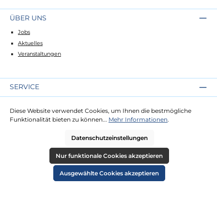
ÜBER UNS
Jobs
Aktuelles
Veranstaltungen
SERVICE
Kontakt
Diese Website verwendet Cookies, um Ihnen die bestmögliche
Lieferung
Funktionalität bieten zu können...
Mehr Informationen
.
Zahlung
Datenschutzeinstellungen
RECHTLICHES
Nur funktionale Cookies akzeptieren
Impressum
Ausgewählte Cookies akzeptieren
AGB
Datenschutz
Widerruf
Cookie-Einstellungen