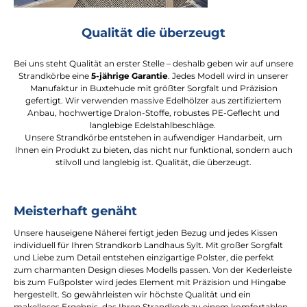
Qualität die überzeugt
Bei uns steht Qualität an erster Stelle – deshalb geben wir auf unsere
Strandkörbe eine
5-jährige Garantie
. Jedes Modell wird in unserer
Manufaktur in Buxtehude mit größter Sorgfalt und Präzision
gefertigt. Wir verwenden massive Edelhölzer aus zertifiziertem
Anbau, hochwertige Dralon-Stoffe, robustes PE-Geflecht und
langlebige Edelstahlbeschläge.
Unsere Strandkörbe entstehen in aufwendiger Handarbeit, um
Ihnen ein Produkt zu bieten, das nicht nur funktional, sondern auch
stilvoll und langlebig ist. Qualität, die überzeugt.
Meisterhaft genäht
Unsere hauseigene Näherei fertigt jeden Bezug und jedes Kissen
individuell für Ihren Strandkorb Landhaus Sylt. Mit großer Sorgfalt
und Liebe zum Detail entstehen einzigartige Polster, die perfekt
zum charmanten Design dieses Modells passen. Von der Kederleiste
bis zum Fußpolster wird jedes Element mit Präzision und Hingabe
hergestellt. So gewährleisten wir höchste Qualität und ein
makelloses Ergebnis, das Ihren Strandkorb zu einem komfortablen