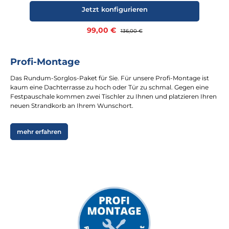
Jetzt konfigurieren
Verkaufspreis:
99,00 €
Regulärer Preis:
136,00 €
Profi-Montage
Das Rundum-Sorglos-Paket für Sie. Für unsere Profi-Montage ist
kaum eine Dachterrasse zu hoch oder Tür zu schmal. Gegen eine
Festpauschale kommen zwei Tischler zu Ihnen und platzieren Ihren
neuen Strandkorb an Ihrem Wunschort.
mehr erfahren