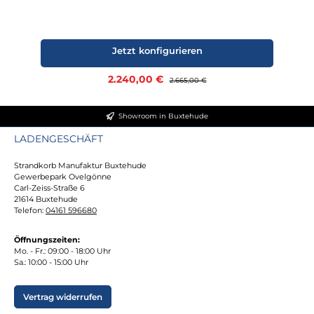
Jetzt konfigurieren
Verkaufspreis:
2.240,00 €
Regulärer Preis:
2.665,00 €
Showroom in Buxtehude
LADENGESCHÄFT
Strandkorb Manufaktur Buxtehude
Gewerbepark Ovelgönne
Carl-Zeiss-Straße 6
21614 Buxtehude
Telefon:
04161 596680
Öffnungszeiten:
Mo. - Fr.: 09:00 - 18:00 Uhr
Sa.: 10:00 - 15:00 Uhr
Vertrag widerrufen