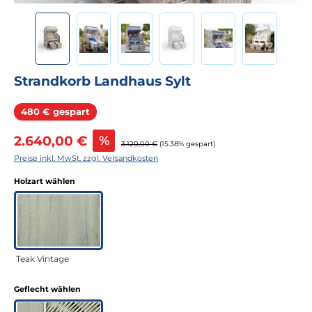
Strandkorb Landhaus Sylt
Rabatt
480 € gespart
Verkaufspreis:
2.640,00 €
%
Regulärer Preis:
3.120,00 €
(15.38% gespart)
Preise inkl. MwSt. zzgl. Versandkosten
auswählen
Holzart wählen
Teak Vintage
auswählen
Geflecht wählen