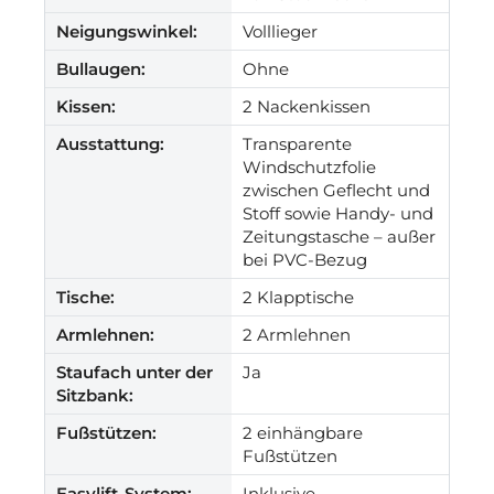
Neigungswinkel:
Volllieger
Bullaugen:
Ohne
Kissen:
2 Nackenkissen
Ausstattung:
Transparente
Windschutzfolie
zwischen Geflecht und
Stoff sowie Handy- und
Zeitungstasche – außer
bei PVC-Bezug
Tische:
2 Klapptische
Armlehnen:
2 Armlehnen
Staufach unter der
Ja
Sitzbank:
Fußstützen:
2 einhängbare
Fußstützen
Easylift-System:
Inklusive