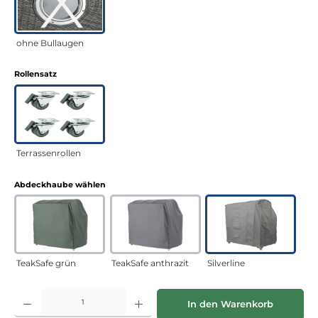
ohne Bullaugen
auswählen
Rollensatz
Terrassenrollen
auswählen
Abdeckhaube wählen
TeakSafe grün
TeakSafe anthrazit
Silverline
Produkt Anzahl: Gib den gewünschten Wert ein oder benutze die Schaltflächen
In den Warenkorb