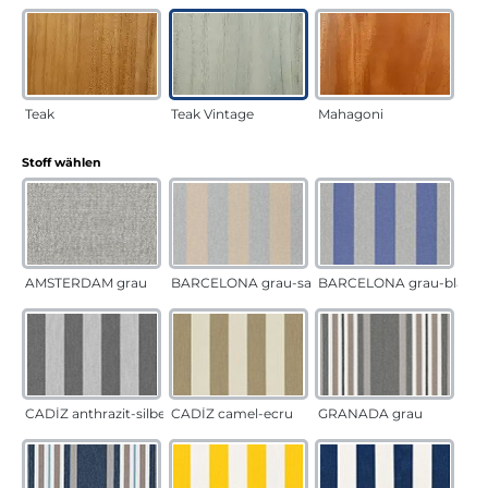
Teak
Teak Vintage
Mahagoni
auswählen
Stoff wählen
AMSTERDAM grau
BARCELONA grau-sand
BARCELONA grau-blau
CADÍZ anthrazit-silber
CADÍZ camel-ecru
GRANADA grau