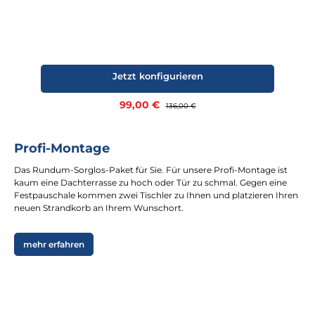
Jetzt konfigurieren
Verkaufspreis:
99,00 €
Regulärer Preis:
136,00 €
Profi-Montage
Das Rundum-Sorglos-Paket für Sie. Für unsere Profi-Montage ist
kaum eine Dachterrasse zu hoch oder Tür zu schmal. Gegen eine
Festpauschale kommen zwei Tischler zu Ihnen und platzieren Ihren
neuen Strandkorb an Ihrem Wunschort.
mehr erfahren