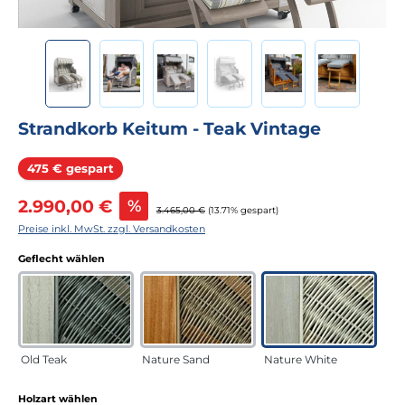
Strandkorb Keitum - Teak Vintage
Rabatt
475 € gespart
Verkaufspreis:
2.990,00 €
%
Regulärer Preis:
3.465,00 €
(13.71% gespart)
Preise inkl. MwSt. zzgl. Versandkosten
auswählen
Geflecht wählen
Old Teak
Nature Sand
Nature White
auswählen
Holzart wählen