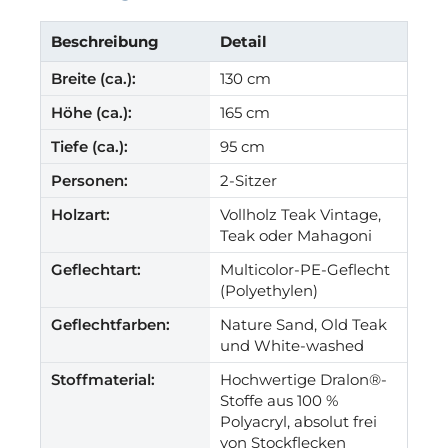
Beschreibung
Detail
Breite (ca.):
130 cm
Höhe (ca.):
165 cm
Tiefe (ca.):
95 cm
Personen:
2-Sitzer
Holzart:
Vollholz Teak Vintage,
Teak oder Mahagoni
Geflechtart:
Multicolor-PE-Geflecht
(Polyethylen)
Geflechtfarben:
Nature Sand, Old Teak
und White-washed
Stoffmaterial:
Hochwertige Dralon®-
Stoffe aus 100 %
Polyacryl, absolut frei
von Stockflecken