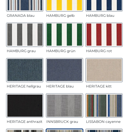
GRANADA blau
HAMBURG gelb
HAMBURG blau
HAMBURG grau
HAMBURG grün
HAMBURG rot
HERITAGE hellgrau
HERITAGE blau
HERITAGE kitt
HERITAGE anthrazit
INNSBRUCK grau
LISSABON cayenne