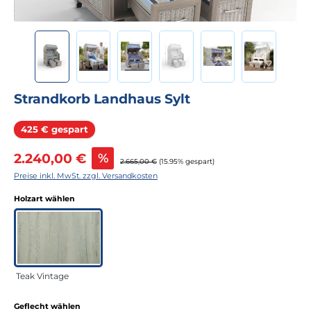
Strandkorb Landhaus Sylt
Rabatt
425 € gespart
Verkaufspreis:
2.240,00 €
%
Regulärer Preis:
2.665,00 €
(15.95% gespart)
Preise inkl. MwSt. zzgl. Versandkosten
auswählen
Holzart wählen
Teak Vintage
auswählen
Geflecht wählen