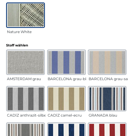
Nature White
auswählen
Stoff wählen
AMSTERDAM grau
BARCELONA grau-blau
BARCELONA grau-sand
CADÍZ anthrazit-silber
CADÍZ camel-ecru
GRANADA blau