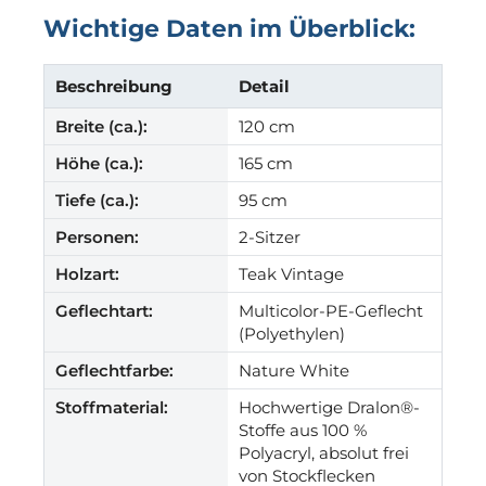
Wichtige Daten im Überblick:
Beschreibung
Detail
Breite (ca.):
120 cm
Höhe (ca.):
165 cm
Tiefe (ca.):
95 cm
Personen:
2-Sitzer
Holzart:
Teak Vintage
Geflechtart:
Multicolor-PE-Geflecht
(Polyethylen)
Geflechtfarbe:
Nature White
Stoffmaterial:
Hochwertige Dralon®-
Stoffe aus 100 %
Polyacryl, absolut frei
von Stockflecken