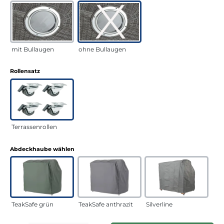
mit Bullaugen
ohne Bullaugen
auswählen
Rollensatz
Terrassenrollen
auswählen
Abdeckhaube wählen
TeakSafe grün
TeakSafe anthrazit
Silverline