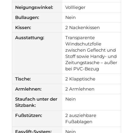
Neigungswinkel:
Volllieger
Bullaugen:
Nein
Kissen:
2 Nackenkissen
Ausstattung:
Transparente
Windschutzfolie
zwischen Geflecht und
Stoff sowie Handy- und
Zeitungstasche – außer
bei PVC-Bezug
Tische:
2 Klapptische
Armlehnen:
2 Armlehnen
Staufach unter der
Nein
Sitzbank:
Fußstützen:
2 ausziehbare
Fußablagen
Easylift-System:
Nein