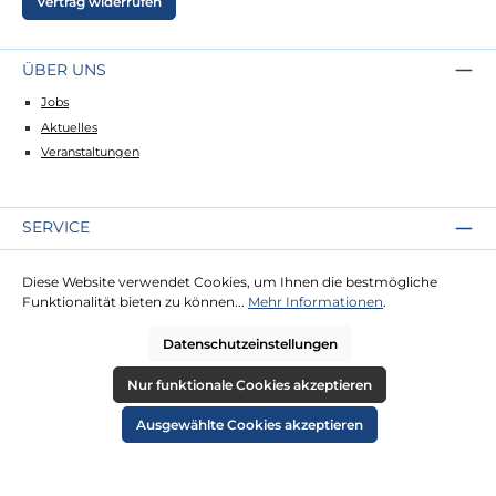
Vertrag widerrufen
ÜBER UNS
Jobs
Aktuelles
Veranstaltungen
SERVICE
Kontakt
Diese Website verwendet Cookies, um Ihnen die bestmögliche
Lieferung
Funktionalität bieten zu können...
Mehr Informationen
.
Zahlung
Datenschutzeinstellungen
RECHTLICHES
Nur funktionale Cookies akzeptieren
Impressum
Ausgewählte Cookies akzeptieren
AGB
Datenschutz
Widerruf