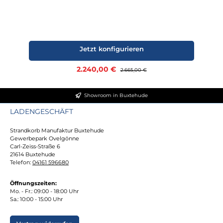
Jetzt konfigurieren
Verkaufspreis:
2.240,00 €
Regulärer Preis:
2.665,00 €
Showroom in Buxtehude
LADENGESCHÄFT
Strandkorb Manufaktur Buxtehude
Gewerbepark Ovelgönne
Carl-Zeiss-Straße 6
21614 Buxtehude
Telefon:
04161 596680
Öffnungszeiten:
Mo. - Fr.: 09:00 - 18:00 Uhr
Sa.: 10:00 - 15:00 Uhr