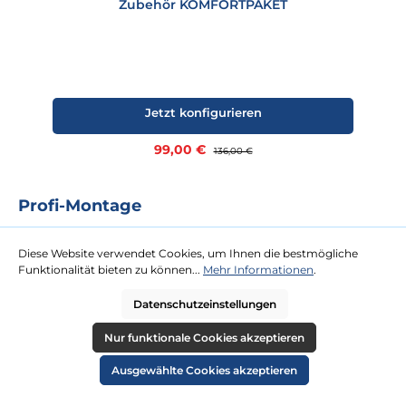
Zubehör KOMFORTPAKET
Jetzt konfigurieren
Verkaufspreis:
99,00 €
Regulärer Preis:
136,00 €
Profi-Montage
Das Rundum-Sorglos-Paket für Sie. Für unsere Profi-Montage ist
kaum eine Dachterrasse zu hoch oder Tür zu schmal. Gegen eine
Diese Website verwendet Cookies, um Ihnen die bestmögliche
Festpauschale kommen zwei Tischler zu Ihnen und platzieren Ihren
Funktionalität bieten zu können...
Mehr Informationen
.
neuen Strandkorb an Ihrem Wunschort.
Datenschutzeinstellungen
mehr erfahren
Nur funktionale Cookies akzeptieren
Ausgewählte Cookies akzeptieren