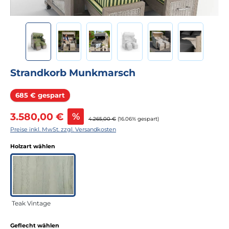
Strandkorb Munkmarsch
Rabatt
685 € gespart
Verkaufspreis:
3.580,00 €
%
Regulärer Preis:
4.265,00 €
(16.06% gespart)
Preise inkl. MwSt. zzgl. Versandkosten
auswählen
Holzart wählen
Teak Vintage
auswählen
Geflecht wählen