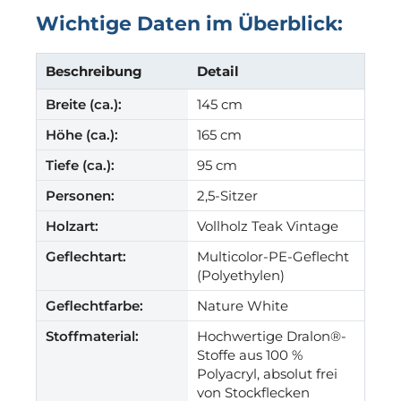
Wichtige Daten im Überblick:
Beschreibung
Detail
Breite (ca.):
145 cm
Höhe (ca.):
165 cm
Tiefe (ca.):
95 cm
Personen:
2,5-Sitzer
Holzart:
Vollholz Teak Vintage
Geflechtart:
Multicolor-PE-Geflecht
(Polyethylen)
Geflechtfarbe:
Nature White
Stoffmaterial:
Hochwertige Dralon®-
Stoffe aus 100 %
Polyacryl, absolut frei
von Stockflecken