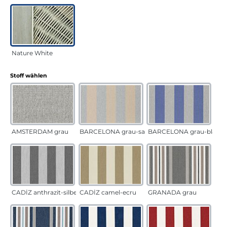
Nature White
auswählen
Stoff wählen
AMSTERDAM grau
BARCELONA grau-sand
BARCELONA grau-blau
CADÍZ anthrazit-silber
CADÍZ camel-ecru
GRANADA grau